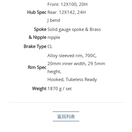
Front: 12X100, 20H
Hub Spec
Rear: 12X142, 24H
J bend
Spoke
Solid gauge spoke & Brass
& Nipple
nipple
Brake Type
CL
Alloy sleeved rim, 700C,
20mm inner width, 29.5mm
Rim Spec
height,
Hooked, Tubeless Ready
Weight
1870 g / set
返回列表