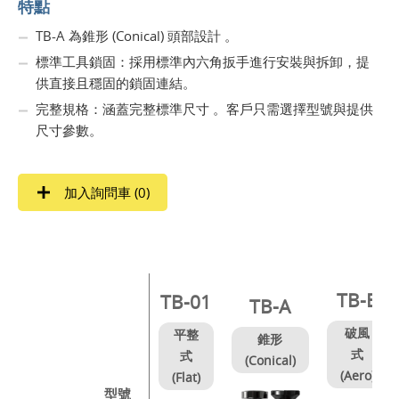
特點
TB-A 為錐形 (Conical) 頭部設計 。
標準工具鎖固：採用標準內六角扳手進行安裝與拆卸，提
供直接且穩固的鎖固連結。
完整規格：涵蓋完整標準尺寸 。客戶只需選擇型號與提供
尺寸參數。
加入詢問車 (
0
)
TB-B
TB-01
TB-A
破風
平整
錐形
式
式
(Conical)
(Aero)
(Flat)
型號