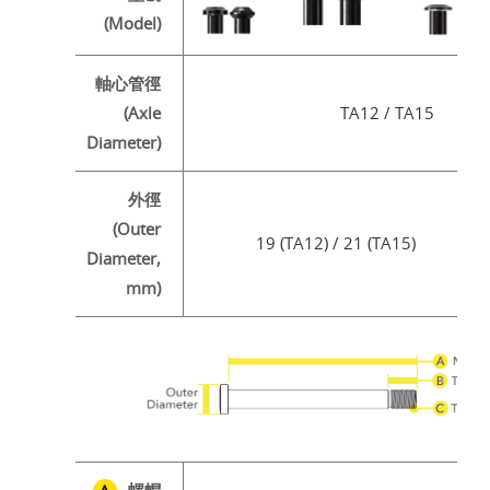
(Model)
軸心管徑
(Axle
TA12 / TA15
Diameter)
外徑
(Outer
19 (TA12) / 21 (TA15)
Diameter,
mm)
螺帽