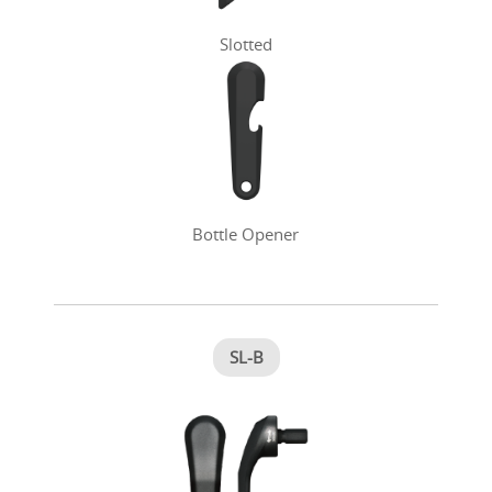
Slotted
Bottle Opener
SL-B