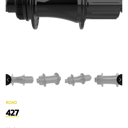
ROAD
427