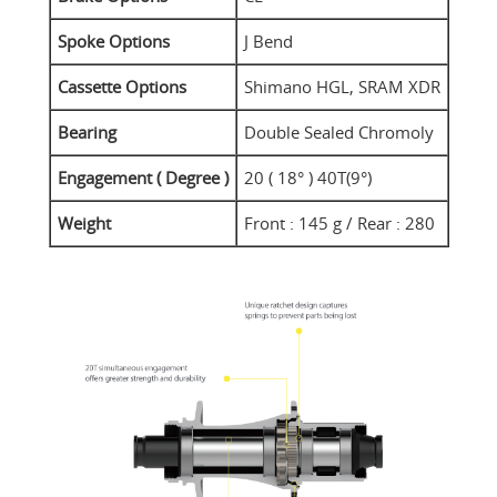
Spoke Options
J Bend
Cassette Options
Shimano HGL, SRAM XDR
Bearing
Double Sealed Chromoly
Engagement ( Degree )
20 ( 18° ) 40T(9°)
Weight
Front : 145 g / Rear : 280