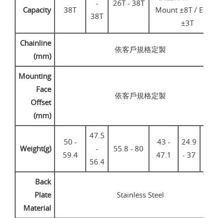
-
26T - 38T
Capacity
38T
Mount ±8T / E-typ
38T
±3T
Chainline
依客戶規格定製
(mm)
Mounting
Face
依客戶規格定製
Offset
(mm)
47.5
50 -
43 -
24.9
30 
Weight(g)
-
55.8 - 80
59.4
47.1
- 37
41
56.4
Back
Plate
Stainless Steel
Material