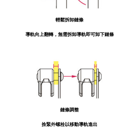
輕鬆拆卸鏈條
導軌向上翻轉，無需拆卸導軌即可卸下鏈條
鏈條調整
拴緊外螺栓以移動導軌進出