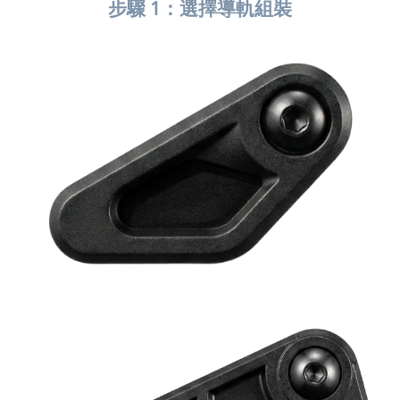
步驟 1：選擇導軌組裝