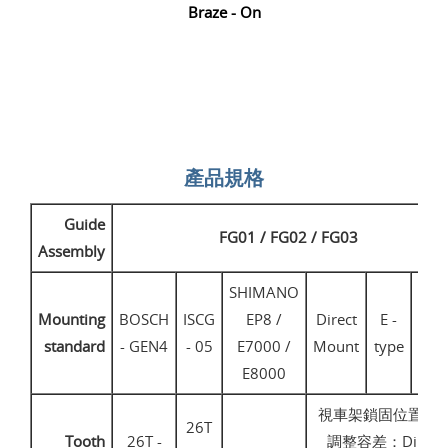
Braze - On
產品規格
Guide
FG01 / FG02 / FG03
Assembly
SHIMANO
Mounting
BOSCH
ISCG
EP8 /
Direct
E -
Bra
standard
- GEN4
- 05
E7000 /
Mount
type
- O
E8000
視車架鎖固位置而
26T
Tooth
26T -
調整容差：Direct