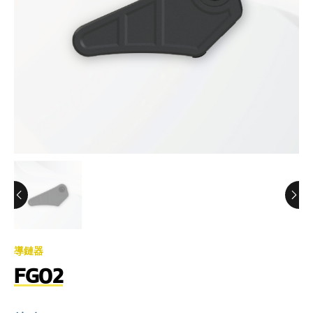
導鏈器
FG02